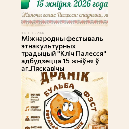
30 ЛІПЕНЯ 2026
Міжнародны фестываль
этнакультурных
традыцый "Кліч Палесся"
адбудзецца 15 жніўня ў
аг.Ляскавічы