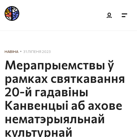
НАВІНА
31 ЛІПЕНЯ 2023
Мерапрыемствы ў
рамках святкавання
20-й гадавіны
Канвенцыі аб ахове
нематэрыяльнай
культурнай