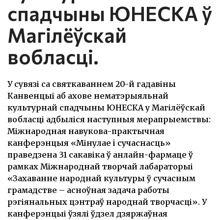
спадчыны ЮНЕСКА ў
Магілёўскай
вобласці.
У сувязі са святкаваннем 20-й гадавіны
Канвенцыі аб ахове нематэрыяльнай
культурнай спадчыны ЮНЕСКА у Магілёўскай
вобласці адбыліся наступныя мерапрыемствы:
Міжнародная навукова-практычная
канферэнцыя «Мінулае i сучаснасць»
праведзена 31 сакавіка ў анлайн-фармаце ў
рамках Міжнароднай творчай лабараторыі
«Захаванне народнай культуры ў сучасным
грамадстве – асноўная задача работы
рэгіянальных цэнтраў народнай творчасці». У
канферэнцыі ўзялі ўдзел дзяржаўная