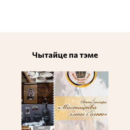
Чытайце па тэме