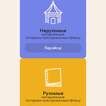
Нерухомыя
матэрыяльныя
гiсторыка-культурныя каштоўнасці
Перайсці
Рухомыя
матэрыяльныя
гiсторыка-культурныя каштоўнасці