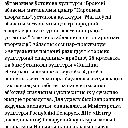
аўтаномная ўстанова культуры “Бранскі
абласны метадычны цэнтр “Народная
творчасць”, установа культуры “Магілёўскі
абласны метадычны цэнтр народнай
творчасці і культурна-асветнай працы” і
ўстанова “Гомельскі абласны цэнтр народнай
творчасці". Абласны семінар-практыкум
«Актуальныя пытанні развіцця гісторыка-
культурнай спадчыны» прайшоў 28 красавіка
на базе ўстановы культуры «Жыліцкі
гістарычны комплекс-музей». Адной з
асноўных мэт семінара з'яўлялася актуалізацыя
і актывізацыя работы па папулярызацыі
аб'ектаў спадчыны і ўключэнню іх у сучаснае
жыццё грамадства. Для ўдзелу былі запрошаны
вядучыя эксперты, спецыялісты Міністэрства
культуры Рэспублікі Беларусь, ДНУ «Цэнтр
даследаванняў беларускай культуры, мовы і
літаратуры Нацыянальнай акадэміі навук