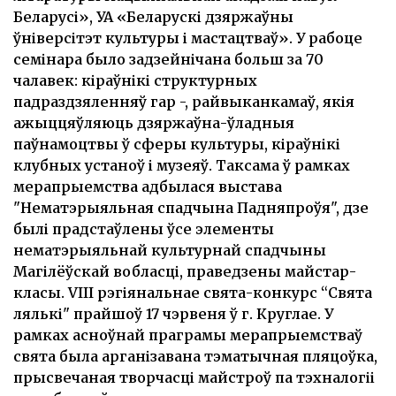
Беларусі», УА «Беларускі дзяржаўны
ўніверсітэт культуры і мастацтваў». У рабоце
семінара было задзейнічана больш за 70
чалавек: кіраўнікі структурных
падраздзяленняў гар -, райвыканкамаў, якія
ажыццяўляюць дзяржаўна-ўладныя
паўнамоцтвы ў сферы культуры, кіраўнікі
клубных устаноў і музеяў. Таксама ў рамках
мерапрыемства адбылася выстава
"Нематэрыяльная спадчына Падняпроўя", дзе
былі прадстаўлены ўсе элементы
нематэрыяльнай культурнай спадчыны
Магілёўскай вобласці, праведзены майстар-
класы. VIII рэгіянальнае свята-конкурс “Свята
лялькі" прайшоў 17 чэрвеня ў г. Круглае. У
рамках асноўнай праграмы мерапрыемстваў
свята была арганізавана тэматычная пляцоўка,
прысвечаная творчасці майстроў па тэхналогіі