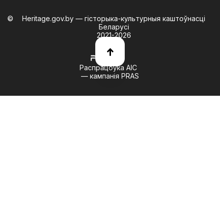
Heritage.gov.by — гісторыка-культурныя каштоўнасці
Беларусі
2021-2026
Распрацоўка АІС
— кампанія PRAS