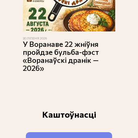
30 ЛІПЕНЯ 2026
У Воранаве 22 жніўня
пройдзе бульба-фэст
«Воранаўскі дранік —
2026»
Каштоўнасці