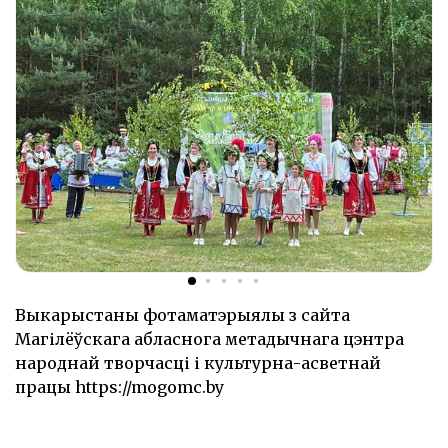
Выкарыстаны фотаматэрыялы з сайта
Магілёўскага абласнога метадычнага цэнтра
народнай творчасці і культурна-асветнай
працы https://mogomc.by