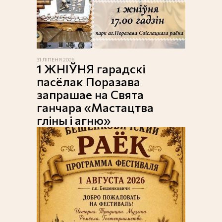
31 ЛІПЕНЯ 2026
1 ЖНІЎНЯ гарадскі
пасёлак Поразава
запрашае на Свята
ганчара «Мастацтва
гліны і агню»