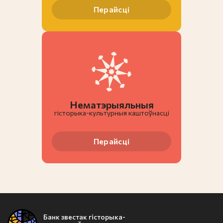
Перайсці
Нематэрыяльныя
гiсторыка-культурныя каштоўнасці
Перайсці
Банк звестак гісторыка-