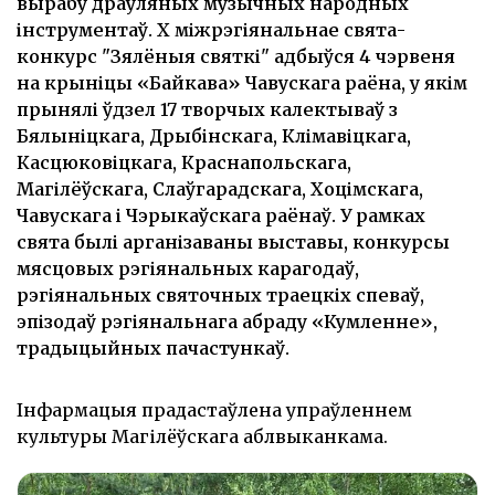
вырабу драўляных музычных народных
інструментаў. Х міжрэгіянальнае свята-
конкурс "Зялёныя святкі" адбыўся 4 чэрвеня
на крыніцы «Байкава» Чавускага раёна, у якім
прынялі ўдзел 17 творчых калектываў з
Бялыніцкага, Дрыбінскага, Клімавіцкага,
Касцюковіцкага, Краснапольскага,
Магілёўскага, Слаўгарадскага, Хоцімскага,
Чавускага і Чэрыкаўскага раёнаў. У рамках
свята былі арганізаваны выставы, конкурсы
мясцовых рэгіянальных карагодаў,
рэгіянальных святочных траецкіх спеваў,
эпізодаў рэгіянальнага абраду «Кумленне»,
традыцыйных пачастункаў.
Інфармацыя прадастаўлена упраўленнем
культуры Магілёўскага аблвыканкама.