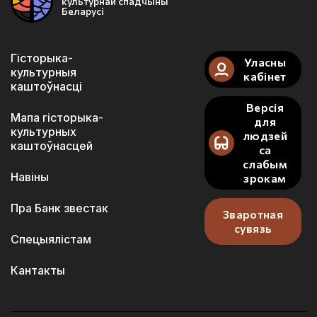
культурнай спадчыны
Беларусі
Гісторыка-
Уласны
культурныя
кабінет
каштоўнасці
Версія
Мапа гісторыка-
для
культурных
людзей
каштоўнасцей
са
слабым
Навіны
зрокам
Пра Банк звестак
Зваротная
сувязь
Спецыялістам
Кантакты