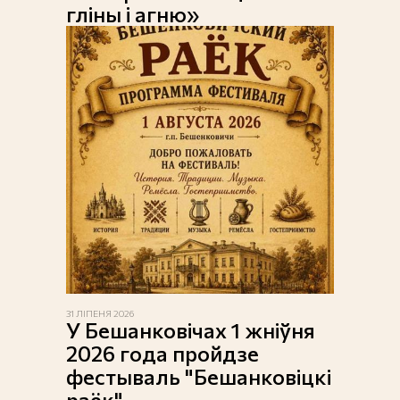
гліны і агню»
31 ЛІПЕНЯ 2026
У Бешанковічах 1 жніўня
2026 года пройдзе
фестываль "Бешанковіцкі
раёк"