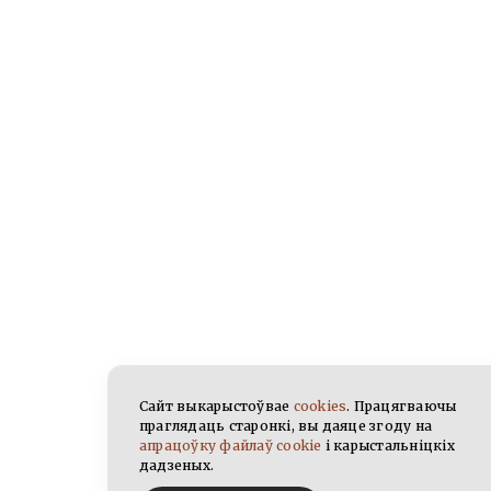
Сайт выкарыстоўвае
cookies
. Працягваючы
праглядаць старонкі, вы даяце згоду на
апрацоўку файлаў cookie
і карыстальніцкіх
дадзеных.