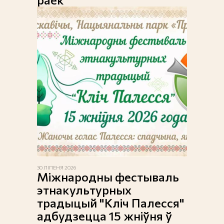
30 ЛІПЕНЯ 2026
Міжнародны фестываль
этнакультурных
традыцый "Кліч Палесся"
адбудзецца 15 жніўня ў