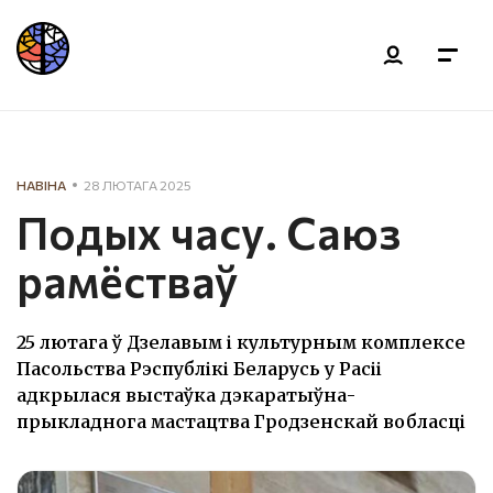
НАВІНА
28 ЛЮТАГА 2025
Подых часу. Саюз
рамёстваў
25 лютага ў Дзелавым і культурным комплексе
Пасольства Рэспублікі Беларусь у Расіі
адкрылася выстаўка дэкаратыўна-
прыкладнога мастацтва Гродзенскай вобласці