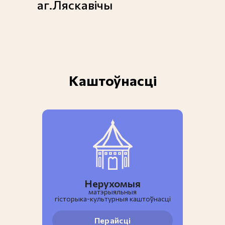
аг.Ляскавічы
Каштоўнасці
Нерухомыя
матэрыяльныя
гiсторыка-культурныя каштоўнасці
Перайсці