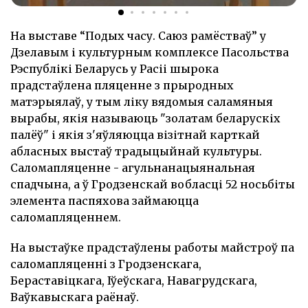
На выставе “Подых часу. Саюз рамёстваў” у
Дзелавым і культурным комплексе Пасольства
Рэспублікі Беларусь у Расіі шырока
прадстаўлена пляценне з прыродных
матэрыялаў, у тым ліку вядомыя саламяныя
вырабы, якія называюць "золатам беларускіх
палёў" і якія з'яўляюцца візітнай карткай
абласных выстаў традыцыйнай культуры.
Саломапляценне - агульнанацыянальная
спадчына, а ў Гродзенскай вобласці 52 носьбіты
элемента паспяхова займаюцца
саломапляценнем.
На выстаўке прадстаўлены работы майстроў па
саломапляценні з Гродзенскага,
Бераставіцкага, Іўеўскага, Навагрудскага,
Ваўкавыскага раёнаў.