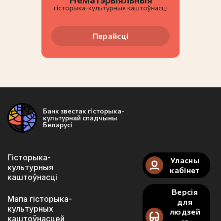
гiсторыка-культурныя каштоўнасці
Перайсці
Банк звестак гісторыка-
культурнай спадчыны
Беларусі
Гісторыка-
Уласны
культурныя
кабінет
каштоўнасці
Версія
Мапа гісторыка-
для
культурных
людзей
каштоўнасцей