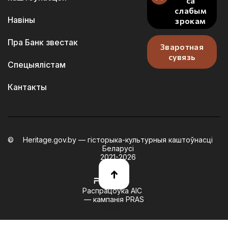
са
слабым
Навіны
зрокам
Пра Банк звестак
Зваротная
сувязь
Спецыялістам
Кантакты
Heritage.gov.by — гісторыка-культурныя каштоўнасці
Беларусі
2021-2026
Распрацоўка АІС
— кампанія PRAS