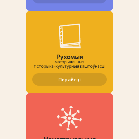
Рухомыя
матэрыяльныя
гiсторыка-культурныя каштоўнасці
Перайсці
Нематэрыяльныя