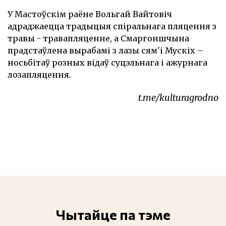
У Мастоўскім раёне Вольгай Вайтовіч
адраджаецца традыцыя спіральнага пляцення з
травы - травапляценне, а Смаргоншчына
прадстаўлена вырабамі з лазы сям'і Мускіх –
носьбітаў розных відаў суцэльнага і ажурнага
лозапляцення.
t.me/kulturagrodno
Чытайце па тэме