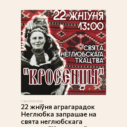
7 ЖНІЎНЯ 2026
22 жніўня аграгарадок
Неглюбка запрашае на
свята неглюбскага