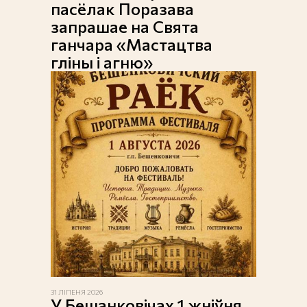
пасёлак Поразава
запрашае на Свята
ганчара «Мастацтва
гліны і агню»
31 ЛІПЕНЯ 2026
У Бешанковічах 1 жніўня