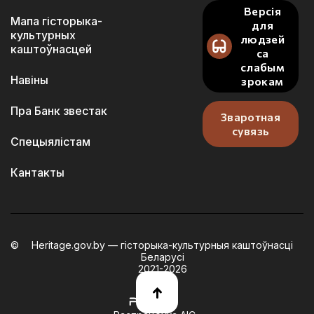
Версія
Мапа гісторыка-
для
культурных
людзей
каштоўнасцей
са
слабым
Навіны
зрокам
Пра Банк звестак
Зваротная
сувязь
Спецыялістам
Кантакты
Heritage.gov.by — гісторыка-культурныя каштоўнасці
Беларусі
2021-2026