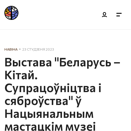
НАВІНА
23 СТУДЗЕНЯ 2023
Выстава "Беларусь –
Кітай.
Супрацоўніцтва і
сяброўства" ў
Нацыянальным
мастацкім музеі