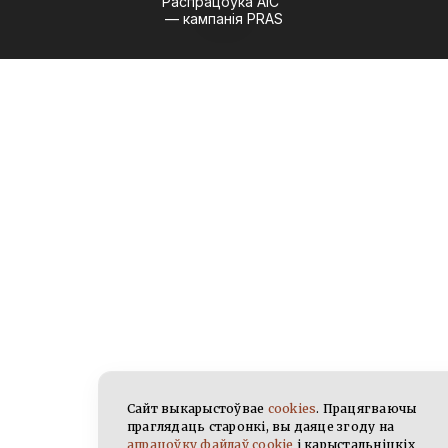
Распрацоўка АІС
— кампанія PRAS
Сайт выкарыстоўвае
cookies
. Працягваючы
праглядаць старонкі, вы даяце згоду на
апрацоўку файлаў cookie
і карыстальніцкіх