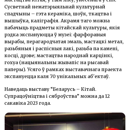
Сусветнай нематэрыяльнай культурнай
спадчыны – гэта кераміка, шоўк, ткацтва і
вышыўка, каліграфія. Акрамя таго можна
пабачыць прадметы кітайскай культуры, якія
рэдка экспануюцца ў музеі: фарфоравыя
вырабы, перагародчатая эмаль, мастацкі метал,
разьбяныя і распісныя лакі, разьба па камені,
косці, дрэве; мастацтва народнай карцінкі,
гохуа (нацыянальны жывапіс на рысавай
паперы). Усяго ў рамках выставачнага праекта
экспануецца каля 70 унікальных аб'ектаў.
Наведаць выставу “Беларусь – Кітай.
Супрацоўніцтва і сяброўства” можна да 12
сакавіка 2023 года.