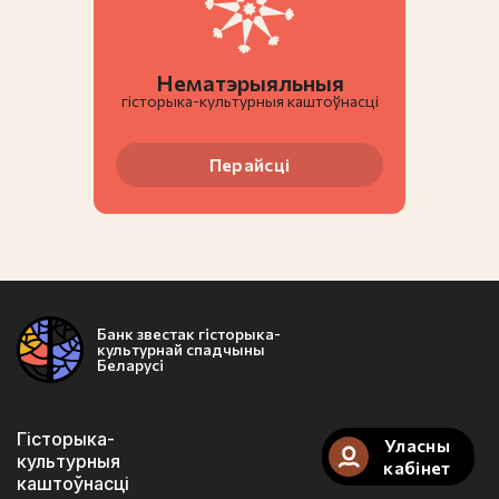
Нематэрыяльныя
гiсторыка-культурныя каштоўнасці
Перайсці
Банк звестак гісторыка-
культурнай спадчыны
Беларусі
Гісторыка-
Уласны
культурныя
кабінет
каштоўнасці