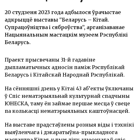
20 студзеня 2023 года адбылося ўрачыстае
адкрыццё выставы “Беларусь – Кітай.
Супрацоўніцтва і сяброўства”, арганізаванае
Нацыянальным мастацкім музеем Рэспублікі
Беларусь.
Праект прысвечаны 31-й гадавіне
дыпламатычных адносін паміж Рэспублікай
Беларусь і Кітайскай Народнай Рэспублікай.
На сённяшні дзень у Кітаі 43 аб’екты ўключаны
ў Спіс нематэрыяльнай культурнай спадчыны
ЮНЕСКА, таму ён займае першае месца ў свеце
па колькасці нематэрыяльных каштоўнасцей.
На выставе прадстаўлены розныя віды і тэхнікі
выяўленчага і дэкаратыўна-прыкладнога
мастацтва Кітая, у тым ліку, унесенага ў спіс