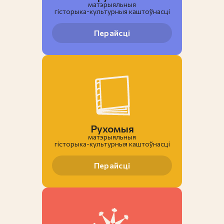
матэрыяльныя
гiсторыка-культурныя каштоўнасці
Перайсці
Рухомыя
матэрыяльныя
гiсторыка-культурныя каштоўнасці
Перайсці