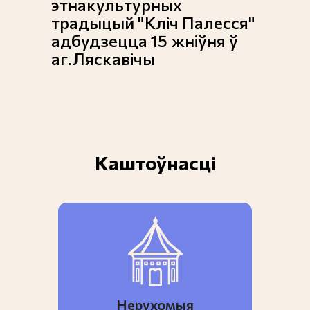
этнакультурных
традыцый "Кліч Палесся"
адбудзецца 15 жніўня ў
аг.Ляскавічы
Каштоўнасці
Нерухомыя