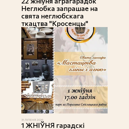
22 жніўня аграгарадок
Неглюбка запрашае на
свята неглюбскага
ткацтва "Кросенцы"
31 ЛІПЕНЯ 2026
1 ЖНІЎНЯ гарадскі