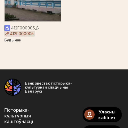
412Г000005_8
412Г000005
Будынак
Банк звестак гісторыка-
культурнай спадчыны
Беларусі
Гісторыка-
Уласны
культурныя
кабінет
каштоўнасці