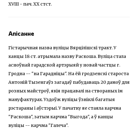
ХVIII - пач. ХХ стст.
Апісанне
Гістарычная назва вуліцы Вярцілішскі тракт. У
канцы 18 ст. атрымала назву Раскоша. Вуліца стала
асноўнай гарадской артэрыяй у новай частцы г.
Гродна -- "на Гарадніцы". На ёй гродзенскі староста
Антоній Тызенгаўз загадаў пабудаваць 20 дамоў для
розных майстроў, якія працавалі на створаных ім
мануфактурах. Уздоўж вуліцы ўзніклі багатыя
рэстараны і аўстэрыі. У пачатку яе стаяла карчма
"Раскоша", затым карчма "Выгода", а ў канцы
вуліцы -- карчма "Галеча".