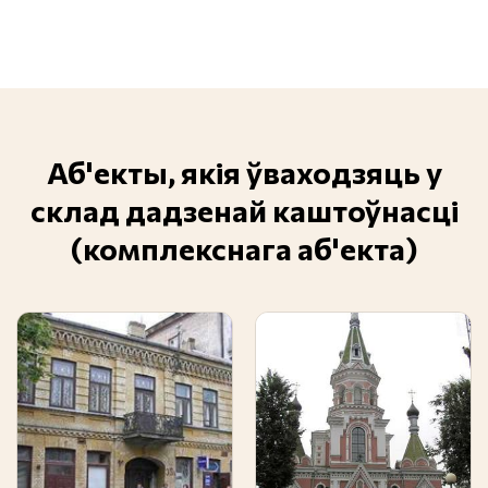
Аб'екты, якія ўваходзяць у
склад дадзенай каштоўнасці
(комплекснага аб'екта)