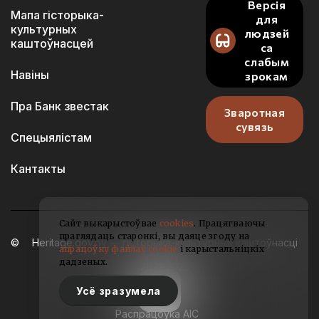
Версія
Мапа гісторыка-
для
культурных
людзей
каштоўнасцей
са
слабым
Навіны
зрокам
Пра Банк звестак
Зваротная
сувязь
Спецыялістам
Кантакты
Сайт выкарыстоўвае
cookies
. Працягваючы
праглядаць старонкі, вы даяце згоду на
Heritage.gov.by — гісторыка-культурныя каштоўнасці
апрацоўку файлаў cookie
і карыстальніцкіх
Беларусі
дадзеных.
2021-2026
Усё зразумела
Распрацоўка АІС