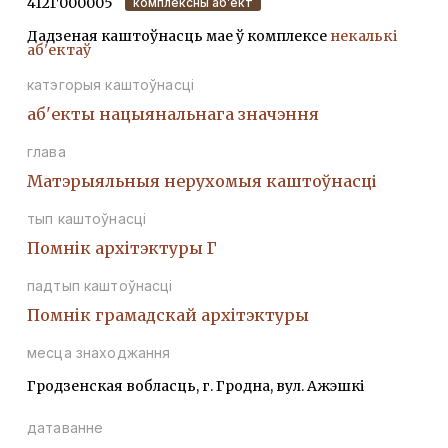
412Г000005
комплексны аб’ект
Дадзеная каштоўнасць мае ў комплексе
некалькі
аб'ектаў
катэгорыя каштоўнасці
аб'екты нацыянальнага значэння
глава
Матэрыяльныя нерухомыя каштоўнасці
тып каштоўнасці
Помнiк архiтэктуры Г
падтып каштоўнасці
Помнiк грамадскай архiтэктуры
месца знаходжання
Гродзенская вобласць, г. Гродна, вул. Ажэшкі
датаванне