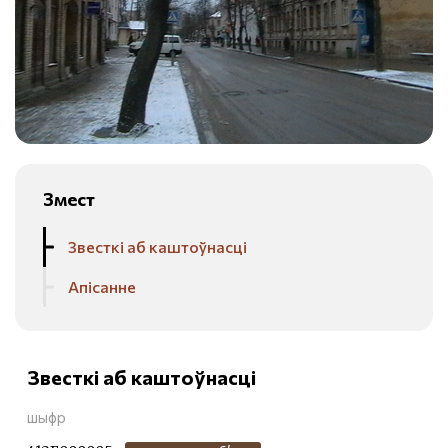
Змест
Звесткі аб каштоўнасці
Апісанне
Звесткі аб каштоўнасці
шыфр